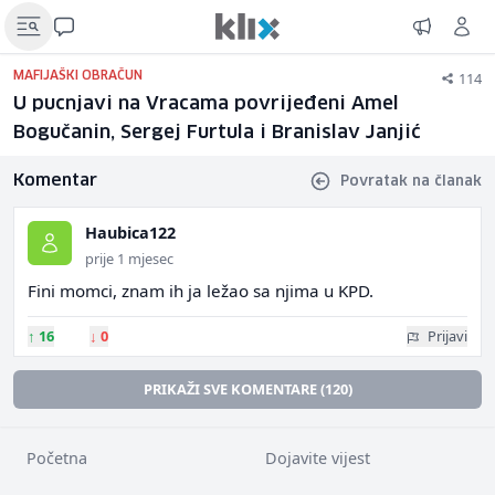
114
MAFIJAŠKI OBRAČUN
U pucnjavi na Vracama povrijeđeni Amel
Bogučanin, Sergej Furtula i Branislav Janjić
Komentar
Povratak na članak
Haubica122
prije 1 mjesec
Fini momci, znam ih ja ležao sa njima u KPD.
↑
16
↓
0
Prijavi
PRIKAŽI SVE KOMENTARE (120)
Početna
Dojavite vijest