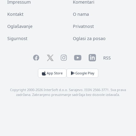
Impressum
Komentari
Kontakt
O nama
Oglašavanje
Privatnost
Sigurnost
Oglasi za posao
Facebook
YouTube
LinkedIn
Twitter
Instagram
RSS
App Store
Google Play
Copyright 2000-2026 InterSoft d.o.o. Sarajevo. ISSN 2566-3771. Sva prava
zadržana. Zabranjeno preuzimanje sadržaja bez dozvole izdavača.