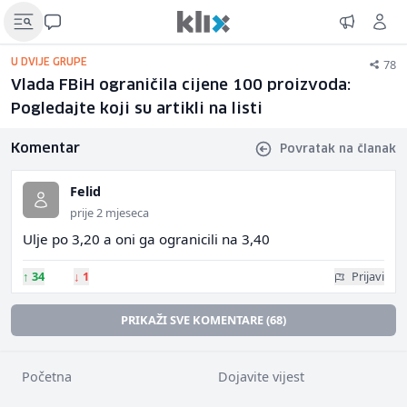
78
U DVIJE GRUPE
Vlada FBiH ograničila cijene 100 proizvoda:
Pogledajte koji su artikli na listi
Komentar
Povratak na članak
Felid
prije 2 mjeseca
Ulje po 3,20 a oni ga ogranicili na 3,40
↑
34
↓
1
Prijavi
PRIKAŽI SVE KOMENTARE (68)
Početna
Dojavite vijest