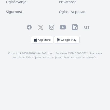
Oglašavanje
Privatnost
Sigurnost
Oglasi za posao
Facebook
YouTube
LinkedIn
Twitter
Instagram
RSS
App Store
Google Play
Copyright 2000-2026 InterSoft d.o.o. Sarajevo. ISSN 2566-3771. Sva prava
zadržana. Zabranjeno preuzimanje sadržaja bez dozvole izdavača.