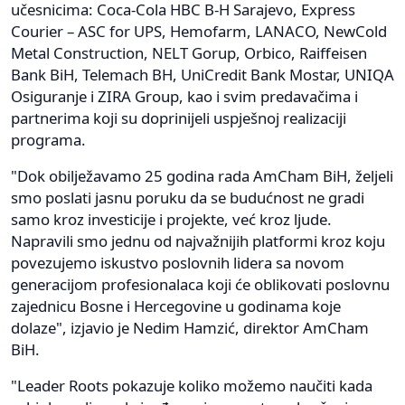
učesnicima: Coca-Cola HBC B-H Sarajevo, Express
Courier – ASC for UPS, Hemofarm, LANACO, NewCold
Metal Construction, NELT Gorup, Orbico, Raiffeisen
Bank BiH, Telemach BH, UniCredit Bank Mostar, UNIQA
Osiguranje i ZIRA Group, kao i svim predavačima i
partnerima koji su doprinijeli uspješnoj realizaciji
programa.
"Dok obilježavamo 25 godina rada AmCham BiH, željeli
smo poslati jasnu poruku da se budućnost ne gradi
samo kroz investicije i projekte, već kroz ljude.
Napravili smo jednu od najvažnijih platformi kroz koju
povezujemo iskustvo poslovnih lidera sa novom
generacijom profesionalaca koji će oblikovati poslovnu
zajednicu Bosne i Hercegovine u godinama koje
dolaze", izjavio je Nedim Hamzić, direktor AmCham
BiH.
"Leader Roots pokazuje koliko možemo naučiti kada