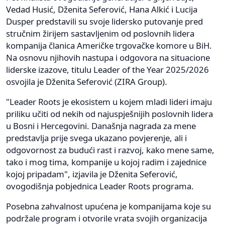
Vedad Husić, Dženita Seferović, Hana Alkić i Lucija
Dusper predstavili su svoje lidersko putovanje pred
stručnim žirijem sastavljenim od poslovnih lidera
kompanija članica Američke trgovačke komore u BiH.
Na osnovu njihovih nastupa i odgovora na situacione
liderske izazove, titulu Leader of the Year 2025/2026
osvojila je Dženita Seferović (ZIRA Group).
"Leader Roots je ekosistem u kojem mladi lideri imaju
priliku učiti od nekih od najuspješnijih poslovnih lidera
u Bosni i Hercegovini. Današnja nagrada za mene
predstavlja prije svega ukazano povjerenje, ali i
odgovornost za budući rast i razvoj, kako mene same,
tako i mog tima, kompanije u kojoj radim i zajednice
kojoj pripadam", izjavila je Dženita Seferović,
ovogodišnja pobjednica Leader Roots programa.
Posebna zahvalnost upućena je kompanijama koje su
podržale program i otvorile vrata svojih organizacija