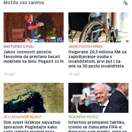
Možda vas zanima
NASTUPAO U PULI
JAVNI POZIVI FONDA
Jakov Jozinović poručio
Osigurano 20,3 miliona KM za
fanovima da prestanu bacati
zapošljavanje osoba s
mobitele na binu: Pogazit ću ih
invaliditetom, prvi put i za
one sa 50 posto invaliditeta
15 sati
18 sati
JE LI DOGOVOR BLIZU?
OČAJNIČKI POTEZ
Dok svijet iščekuje najvažniji
Infantino promijenio taktiku,
sporazum: Pogledajte kako
izvinio se članicama FIFA-e: