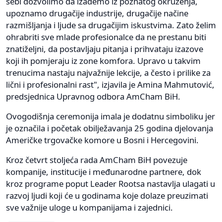
sebi dozvolimo da izađemo iz poznatog okruženja,
upoznamo drugačije industrije, drugačije načine
razmišljanja i ljude sa drugačijim iskustvima. Zato želim
ohrabriti sve mlade profesionalce da ne prestanu biti
znatiželjni, da postavljaju pitanja i prihvataju izazove
koji ih pomjeraju iz zone komfora. Upravo u takvim
trenucima nastaju najvažnije lekcije, a često i prilike za
lični i profesionalni rast", izjavila je Amina Mahmutović,
predsjednica Upravnog odbora AmCham BiH.
Ovogodišnja ceremonija imala je dodatnu simboliku jer
je označila i početak obilježavanja 25 godina djelovanja
Američke trgovačke komore u Bosni i Hercegovini.
Kroz četvrt stoljeća rada AmCham BiH povezuje
kompanije, institucije i međunarodne partnere, dok
kroz programe poput Leader Rootsa nastavlja ulagati u
razvoj ljudi koji će u godinama koje dolaze preuzimati
sve važnije uloge u kompanijama i zajednici.