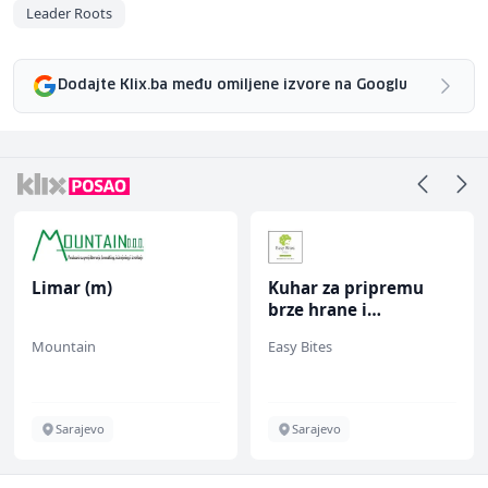
Leader Roots
Dodajte Klix.ba među omiljene izvore na Googlu
Limar (m)
Kuhar za pripremu
brze hrane i
jednostavnih jela (m/
Mountain
Easy Bites
ž)
Sarajevo
Sarajevo