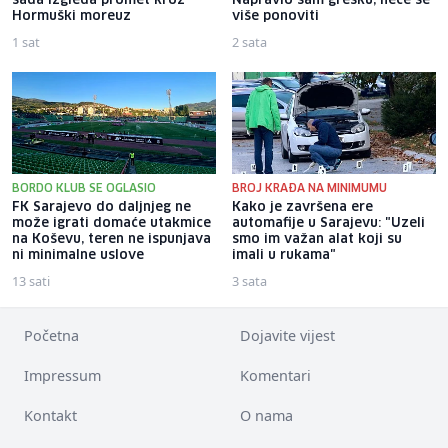
sada izgleda promet kroz
Napravio sam grešku, neće se
Hormuški moreuz
više ponoviti
1 sat
2 sata
BORDO KLUB SE OGLASIO
BROJ KRAĐA NA MINIMUMU
FK Sarajevo do daljnjeg ne
Kako je završena ere
može igrati domaće utakmice
automafije u Sarajevu: "Uzeli
na Koševu, teren ne ispunjava
smo im važan alat koji su
ni minimalne uslove
imali u rukama"
13 sati
3 sata
Početna
Dojavite vijest
Impressum
Komentari
Kontakt
O nama