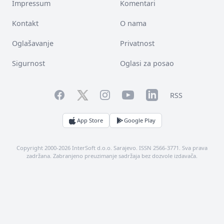
Impressum
Komentari
Kontakt
O nama
Oglašavanje
Privatnost
Sigurnost
Oglasi za posao
Facebook
YouTube
LinkedIn
Twitter
Instagram
RSS
App Store
Google Play
Copyright 2000-2026 InterSoft d.o.o. Sarajevo. ISSN 2566-3771. Sva prava
zadržana. Zabranjeno preuzimanje sadržaja bez dozvole izdavača.