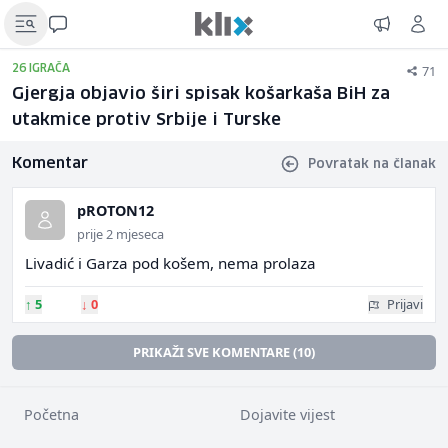
71
26 IGRAČA
Gjergja objavio širi spisak košarkaša BiH za
utakmice protiv Srbije i Turske
Komentar
Povratak na članak
pROTON12
prije 2 mjeseca
Livadić i Garza pod košem, nema prolaza
↑
5
↓
0
Prijavi
PRIKAŽI SVE KOMENTARE (10)
Početna
Dojavite vijest