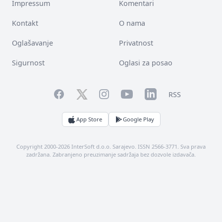
Impressum
Komentari
Kontakt
O nama
Oglašavanje
Privatnost
Sigurnost
Oglasi za posao
Facebook
YouTube
LinkedIn
Twitter
Instagram
RSS
App Store
Google Play
Copyright 2000-2026 InterSoft d.o.o. Sarajevo. ISSN 2566-3771. Sva prava
zadržana. Zabranjeno preuzimanje sadržaja bez dozvole izdavača.