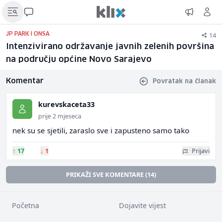
14
JP PARK I ONSA
Intenzivirano održavanje javnih zelenih površina
na području općine Novo Sarajevo
Komentar
Povratak na članak
kurevskaceta33
prije 2 mjeseca
nek su se sjetili, zaraslo sve i zapusteno samo tako
↑
17
↓
1
Prijavi
PRIKAŽI SVE KOMENTARE (14)
Početna
Dojavite vijest