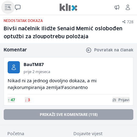
728
NEDOSTATAK DOKAZA
Bivši načelnik Ilidže Senaid Memić oslobođen
optužbi za zloupotrebu položaja
Komentar
Povratak na članak
BauTM87
prije 2 mjeseca
Nikad ni za jednog dovoljno dokaza, a mi
najkorumpiranija zemlja!Fascinantno
↑
47
↓
3
Prijavi
PRIKAŽI SVE KOMENTARE (118)
Početna
Dojavite vijest