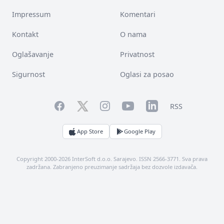
Impressum
Komentari
Kontakt
O nama
Oglašavanje
Privatnost
Sigurnost
Oglasi za posao
Facebook
YouTube
LinkedIn
Twitter
Instagram
RSS
App Store
Google Play
Copyright 2000-2026 InterSoft d.o.o. Sarajevo. ISSN 2566-3771. Sva prava
zadržana. Zabranjeno preuzimanje sadržaja bez dozvole izdavača.