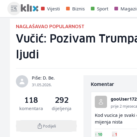
Vijesti
Biznis
Sport
Magazi
NAGLAŠAVAO POPULARNOST
Vučić: Pozivam Trumpa 
ljudi
Piše: D. Be.
31.05.2026.
Komentar
gooUser172
118
292
prije 2 mjesec
komentara
dijeljenja
Kod vucica je svaki
mijenja nista
Podijeli
↑
10
↓
1