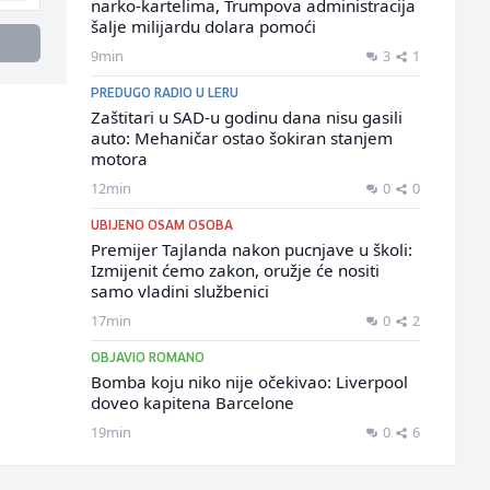
narko-kartelima, Trumpova administracija
šalje milijardu dolara pomoći
9min
3
1
PREDUGO RADIO U LERU
Zaštitari u SAD-u godinu dana nisu gasili
auto: Mehaničar ostao šokiran stanjem
motora
12min
0
0
UBIJENO OSAM OSOBA
Premijer Tajlanda nakon pucnjave u školi:
Izmijenit ćemo zakon, oružje će nositi
samo vladini službenici
17min
0
2
OBJAVIO ROMANO
Bomba koju niko nije očekivao: Liverpool
doveo kapitena Barcelone
19min
0
6