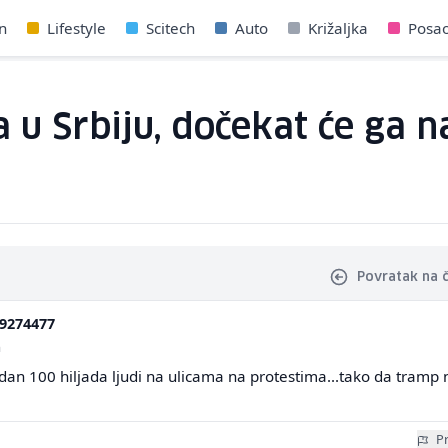
n
Lifestyle
Scitech
Auto
Križaljka
Posa
u Srbiju, dočekat će ga n
Povratak na 
9274477
a
 dan 100 hiljada ljudi na ulicama na protestima...tako da tramp 
Pr