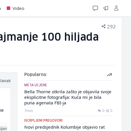
o
Video
292
ajmanje 100 hiljada
Popularno
članak
META UCJENE
Bella Thorne otkrila zašto je objavila svoje
eksplicitne fotografija: Kuća mi je bila
puna agenata FBI-ja
ne
7min
0
0
ISCRPLJENI PREGOVORI
Novi predsjednik Kolumbije objavio rat
ijavi