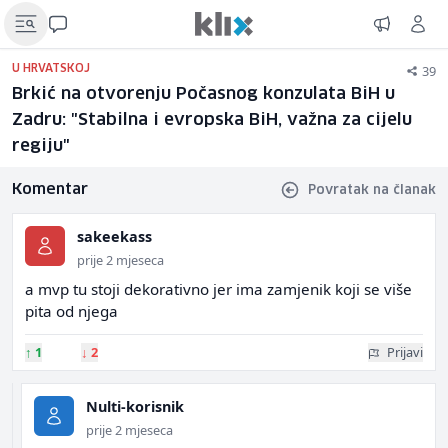
39
U HRVATSKOJ
Brkić na otvorenju Počasnog konzulata BiH u
Zadru: "Stabilna i evropska BiH, važna za cijelu
regiju"
Komentar
Povratak na članak
sakeekass
prije 2 mjeseca
a mvp tu stoji dekorativno jer ima zamjenik koji se više
pita od njega
↑
1
↓
2
Prijavi
Nulti-korisnik
prije 2 mjeseca