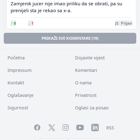
Zamjenik jucer nije imao priliku da se obrati, pa su
prenijeli sta je rekao sa x-a.
↑
0
↓
1
Prijavi
PRIKAŽI SVE KOMENTARE (19)
Početna
Dojavite vijest
Impressum
Komentari
Kontakt
O nama
Oglašavanje
Privatnost
Sigurnost
Oglasi za posao
Facebook
YouTube
LinkedIn
Twitter
Instagram
RSS