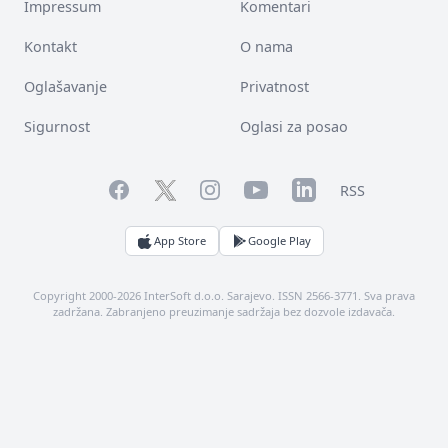
Impressum
Komentari
Kontakt
O nama
Oglašavanje
Privatnost
Sigurnost
Oglasi za posao
Facebook
YouTube
LinkedIn
Twitter
Instagram
RSS
App Store
Google Play
Copyright 2000-2026 InterSoft d.o.o. Sarajevo. ISSN 2566-3771. Sva prava
zadržana. Zabranjeno preuzimanje sadržaja bez dozvole izdavača.