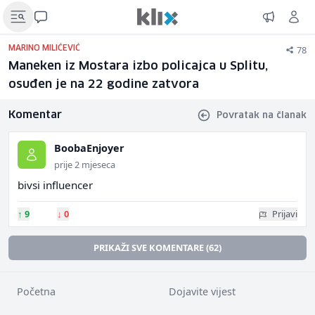
78
MARINO MILIĆEVIĆ
Maneken iz Mostara izbo policajca u Splitu,
osuđen je na 22 godine zatvora
Komentar
Povratak na članak
BoobaEnjoyer
prije 2 mjeseca
bivsi influencer
↑
9
↓
0
Prijavi
PRIKAŽI SVE KOMENTARE (62)
Početna
Dojavite vijest