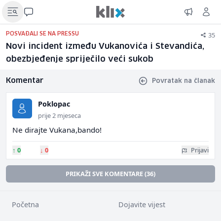
35
POSVAĐALI SE NA PRESSU
Novi incident između Vukanovića i Stevandića,
obezbjeđenje spriječilo veći sukob
Komentar
Povratak na članak
Poklopac
prije 2 mjeseca
Ne dirajte Vukana,bando!
↑
0
↓
0
Prijavi
PRIKAŽI SVE KOMENTARE (36)
Početna
Dojavite vijest