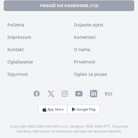
PRIKAŽI SVE KOMENTARE (112)
Početna
Dojavite vijest
Impressum
Komentari
Kontakt
O nama
Oglašavanje
Privatnost
Sigurnost
Oglasi za posao
Facebook
YouTube
LinkedIn
Twitter
Instagram
RSS
App Store
Google Play
Copyright 2000-2026 InterSoft d.o.o. Sarajevo. ISSN 2566-3771. Sva prava
zadržana. Zabranjeno preuzimanje sadržaja bez dozvole izdavača.