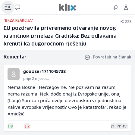
223
"BRZA REAKCIJA"
EU pozdravila privremeno otvaranje novog
graničnog prijelaza Gradiška: Bez odlaganja
krenuti ka dugoročnom rješenju
Komentar
Povratak na članak
gooUser1711045738
prije 2 mjeseca
Nema Bosne i Hercegovine. Ne pozivam na razum,
nema razuma. Nek' dođe onaj iz Evropske unije, onaj
(Luigi) Soreca i priča ovdje o evropskim vrijednostima.
Kakve evropske vrijednosti? Ovo je katastrofa", rekao je
Amidžić
↑
8
↓
2
Prijavi