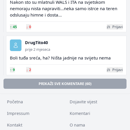
Nakon sto su mlatnuli WALS i ITA na svjetskom
nemoraju nista napraviti...neka samo istrce na teren
odslusaju himne i dosta...
↑
45
↓
0
Prijavi
DrugTito40
prije 2 mjeseca
Boli tuđa sreća, ha? Ništa jadnije na svijetu nema
↑
9
↓
2
Prijavi
PRIKAŽI SVE KOMENTARE (60)
Početna
Dojavite vijest
Impressum
Komentari
Kontakt
O nama