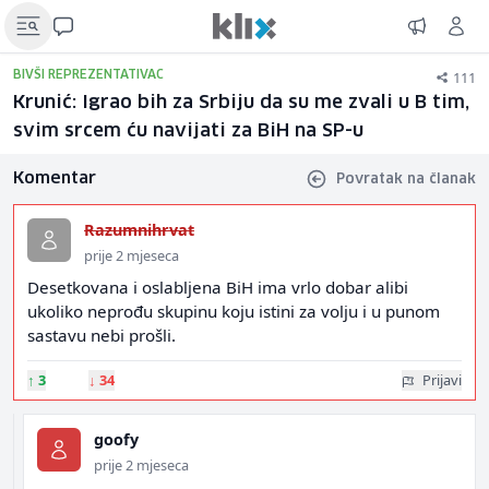
111
BIVŠI REPREZENTATIVAC
Krunić: Igrao bih za Srbiju da su me zvali u B tim,
svim srcem ću navijati za BiH na SP-u
Komentar
Povratak na članak
Razumnihrvat
prije 2 mjeseca
Desetkovana i oslabljena BiH ima vrlo dobar alibi
ukoliko neprođu skupinu koju istini za volju i u punom
sastavu nebi prošli.
↑
3
↓
34
Prijavi
goofy
prije 2 mjeseca