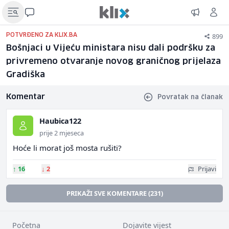
899
POTVRĐENO ZA KLIX.BA
Bošnjaci u Vijeću ministara nisu dali podršku za
privremeno otvaranje novog graničnog prijelaza
Gradiška
Komentar
Povratak na članak
Haubica122
prije 2 mjeseca
Hoće li morat još mosta rušiti?
↑
16
↓
2
Prijavi
PRIKAŽI SVE KOMENTARE (231)
Početna
Dojavite vijest