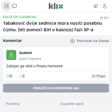
361
GOLGETER GLADBACHA
Tabaković dvije sedmice mora nositi posebnu
čizmu, želi pomoći BiH u kasnijoj fazi SP-a
Komentar
Povratak na članak
Scaloni
prije 2 mjeseca
Zabijas ga abd u finalu Hareeee
↑
15
↓
0
Prijavi
PRIKAŽI SVE KOMENTARE (44)
Početna
Dojavite vijest