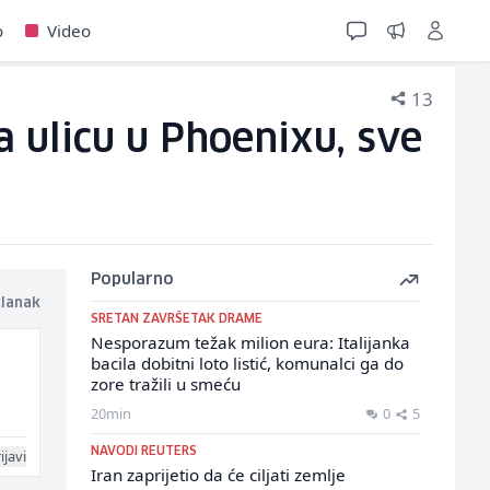
o
Video
13
a ulicu u Phoenixu, sve
Popularno
članak
SRETAN ZAVRŠETAK DRAME
Nesporazum težak milion eura: Italijanka
bacila dobitni loto listić, komunalci ga do
zore tražili u smeću
20min
0
5
NAVODI REUTERS
ijavi
Iran zaprijetio da će ciljati zemlje