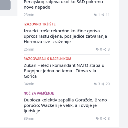
Perzijskog zaljeva ukoliko SAD pokrenu
nove napade
23min
1
11
IZAZOVNO TRŽIŠTE
Izraelci troše rekordne količine goriva
uprkos rastu cijena, posljedice zatvaranja
Hormuza sve izraženije
26min
0
3
RAZGOVARALI S NAČELNIKOM
Zukan Helez i komandant NATO štaba u
Bugojnu: Jedna od tema i Titova vila
Gorica
34min
3
20
NOĆ ZA PAMĆENJE
Dubioza kolektiv zapalila Goražde, Brano
poručio: Wacken je velik, ali ovdje je
ljudskije
39min
0
8