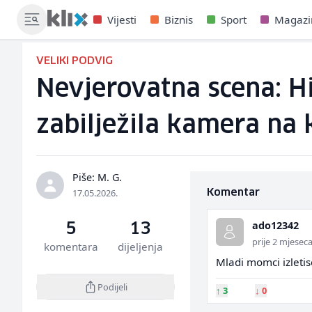
Vijesti
Biznis
Sport
Magazi
VELIKI PODVIG
Nevjerovatna scena: Hi
zabilježila kamera na 
Piše: M. G.
17.05.2026.
Komentar
ado12342
5
13
prije 2 mjesec
komentara
dijeljenja
Mladi momci izletis
Podijeli
↑
3
↓
0