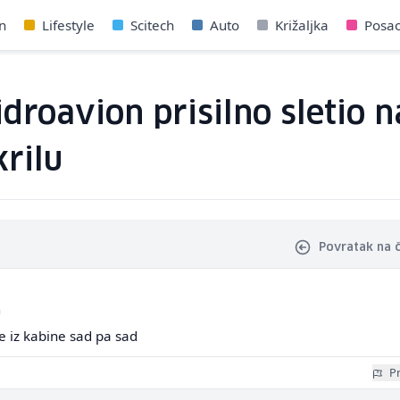
n
Lifestyle
Scitech
Auto
Križaljka
Posa
droavion prisilno sletio n
krilu
Povratak na 
a
e iz kabine sad pa sad
Pr