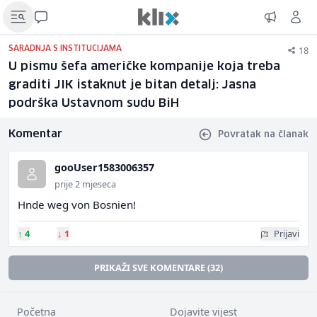
18
SARADNJA S INSTITUCIJAMA
U pismu šefa američke kompanije koja treba
graditi JIK istaknut je bitan detalj: Jasna
podrška Ustavnom sudu BiH
Komentar
Povratak na članak
gooUser1583006357
prije 2 mjeseca
Hnde weg von Bosnien!
↑
4
↓
1
Prijavi
PRIKAŽI SVE KOMENTARE (32)
Početna
Dojavite vijest