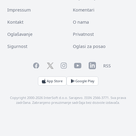
Impressum
Komentari
Kontakt
O nama
Oglašavanje
Privatnost
Sigurnost
Oglasi za posao
Facebook
YouTube
LinkedIn
Twitter
Instagram
RSS
App Store
Google Play
Copyright 2000-2026 InterSoft d.o.o. Sarajevo. ISSN 2566-3771. Sva prava
zadržana. Zabranjeno preuzimanje sadržaja bez dozvole izdavača.