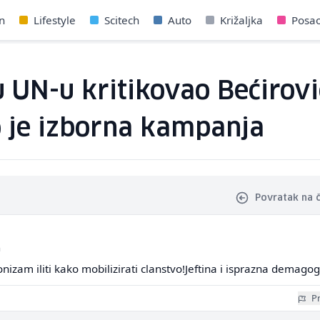
n
Lifestyle
Scitech
Auto
Križaljka
Posa
 UN-u kritikovao Bećirović
 je izborna kampanja
Povratak na 
a
nizam iliti kako mobilizirati clanstvo!Jeftina i isprazna demagog
Pr