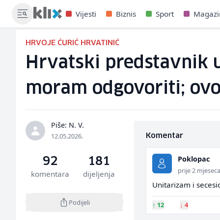
Vijesti
Biznis
Sport
Magazi
HRVOJE ĆURIĆ HRVATINIĆ
Hrvatski predstavnik u
moram odgovoriti; ovo
Piše: N. V.
12.05.2026.
Komentar
Poklopac
92
181
prije 2 mjesec
komentara
dijeljenja
Unitarizam i secesio
Podijeli
↑
12
↓
4