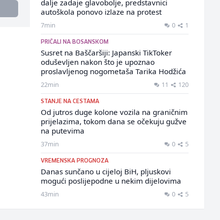
dalje zadaje glavobolje, predstavnici
autoškola ponovo izlaze na protest
7min
0
1
PRIČALI NA BOSANSKOM
Susret na Baščaršiji: Japanski TikToker
oduševljen nakon što je upoznao
proslavljenog nogometaša Tarika Hodžića
22min
11
120
STANJE NA CESTAMA
Od jutros duge kolone vozila na graničnim
prijelazima, tokom dana se očekuju gužve
na putevima
37min
0
5
VREMENSKA PROGNOZA
Danas sunčano u cijeloj BiH, pljuskovi
mogući poslijepodne u nekim dijelovima
43min
0
5