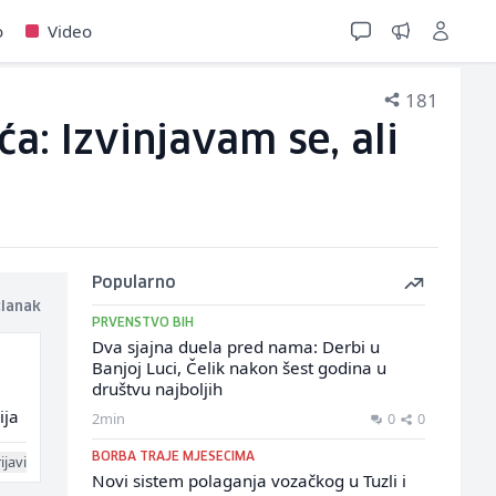
o
Video
181
a: Izvinjavam se, ali
Popularno
članak
PRVENSTVO BIH
Dva sjajna duela pred nama: Derbi u
Banjoj Luci, Čelik nakon šest godina u
društvu najboljih
ija
2min
0
0
BORBA TRAJE MJESECIMA
ijavi
Novi sistem polaganja vozačkog u Tuzli i