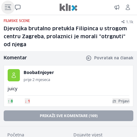
1.1k
FILMSKE SCENE
Djevojka brutalno pretukla Filipinca u strogom
centru Zagreba, prolaznici je morali "otrgnuti"
od njega
Komentar
Povratak na članak
BoobaEnjoyer
prije 2 mjeseca
juicy
↑
8
↓
1
Prijavi
PRIKAŽI SVE KOMENTARE (169)
Početna
Dojavite vijest