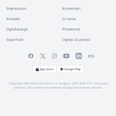
Impressum
Komentari
Kontakt
O nama
Oglašavanje
Privatnost
Sigurnost
Oglasi za posao
Facebook
YouTube
LinkedIn
Twitter
Instagram
RSS
App Store
Google Play
Copyright 2000-2026 InterSoft d.o.o. Sarajevo. ISSN 2566-3771. Sva prava
zadržana. Zabranjeno preuzimanje sadržaja bez dozvole izdavača.