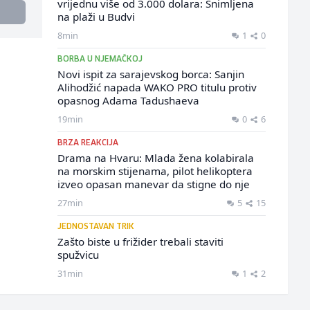
vrijednu više od 3.000 dolara: Snimljena
na plaži u Budvi
8min
1
0
BORBA U NJEMAČKOJ
Novi ispit za sarajevskog borca: Sanjin
Alihodžić napada WAKO PRO titulu protiv
opasnog Adama Tadushaeva
19min
0
6
BRZA REAKCIJA
Drama na Hvaru: Mlada žena kolabirala
na morskim stijenama, pilot helikoptera
izveo opasan manevar da stigne do nje
27min
5
15
JEDNOSTAVAN TRIK
Zašto biste u frižider trebali staviti
spužvicu
31min
1
2