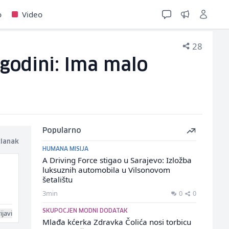
o
Video
28
 godini: Ima malo
Popularno
članak
HUMANA MISIJA
A Driving Force stigao u Sarajevo: Izložba
luksuznih automobila u Vilsonovom
šetalištu
3min
0
0
SKUPOCJEN MODNI DODATAK
ijavi
Mlađa kćerka Zdravka Čolića nosi torbicu