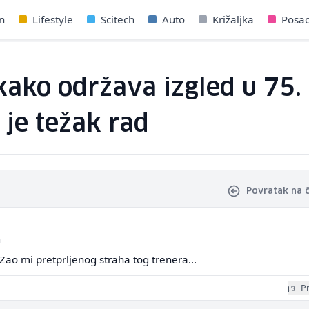
n
Lifestyle
Scitech
Auto
Križaljka
Posa
ako održava izgled u 75.
o je težak rad
Povratak na 
a
 Zao mi pretprljenog straha tog trenera...
Pr