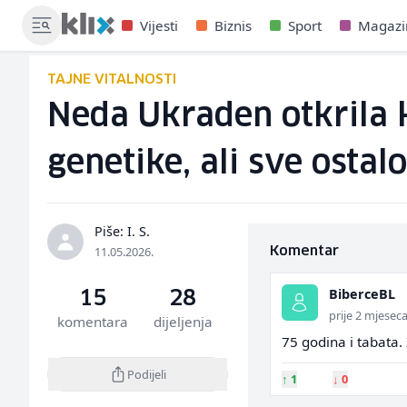
Vijesti
Biznis
Sport
Magazi
TAJNE VITALNOSTI
Neda Ukraden otkrila k
genetike, ali sve ostal
Piše: I. S.
11.05.2026.
Komentar
BiberceBL
15
28
prije 2 mjesec
komentara
dijeljenja
75 godina i tabata.
Podijeli
↑
1
↓
0