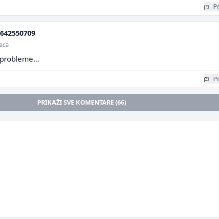
Pr
642550709
seca
 probleme...
Pr
PRIKAŽI SVE KOMENTARE (66)