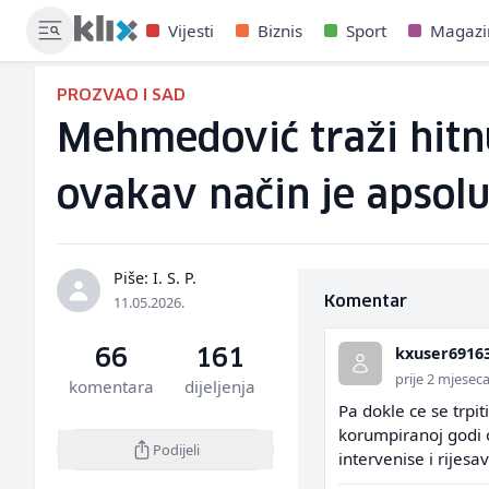
Vijesti
Biznis
Sport
Magazi
PROZVAO I SAD
Mehmedović traži hitnu
ovakav način je apsolu
Piše: I. S. P.
11.05.2026.
Komentar
kxuser6916
66
161
prije 2 mjesec
komentara
dijeljenja
Pa dokle ce se trpit
korumpiranoj godi 
Podijeli
intervenise i rijes