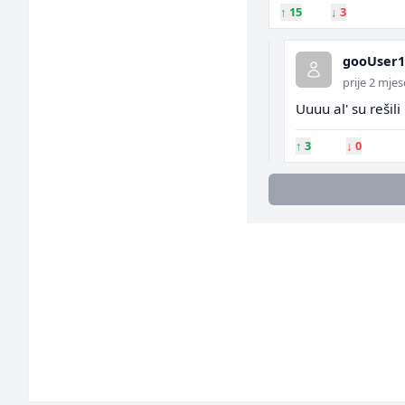
↑
15
↓
3
gooUser1
prije 2 mje
Uuuu al' su rešili
↑
3
↓
0