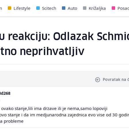
n
Lifestyle
Scitech
Auto
Križaljka
Posa
 reakciju: Odlazak Schmid
tno neprihvatljiv
Povratak na 
3d268
a
i ovako stanje,lili ima drzave ili je nema,samo lopoviji
ovo stanje i da im medjunarodna zajednica evo vise od 30 godi
ava probleme