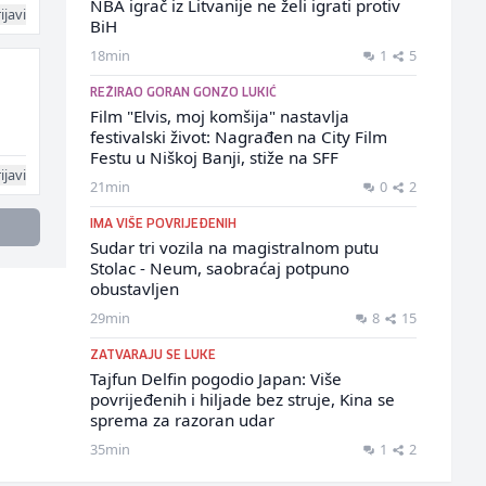
NBA igrač iz Litvanije ne želi igrati protiv
ijavi
BiH
18min
1
5
REŽIRAO GORAN GONZO LUKIĆ
Film "Elvis, moj komšija" nastavlja
festivalski život: Nagrađen na City Film
Festu u Niškoj Banji, stiže na SFF
ijavi
21min
0
2
IMA VIŠE POVRIJEĐENIH
Sudar tri vozila na magistralnom putu
Stolac - Neum, saobraćaj potpuno
obustavljen
29min
8
15
ZATVARAJU SE LUKE
Tajfun Delfin pogodio Japan: Više
povrijeđenih i hiljade bez struje, Kina se
sprema za razoran udar
35min
1
2