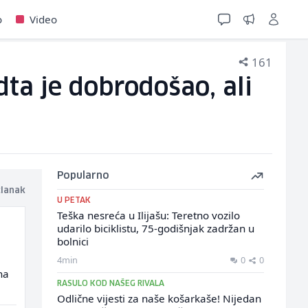
o
Video
161
ta je dobrodošao, ali
Popularno
članak
U PETAK
Teška nesreća u Ilijašu: Teretno vozilo
udarilo biciklistu, 75-godišnjak zadržan u
bolnici
4min
0
0
na
RASULO KOD NAŠEG RIVALA
Odlične vijesti za naše košarkaše! Nijedan