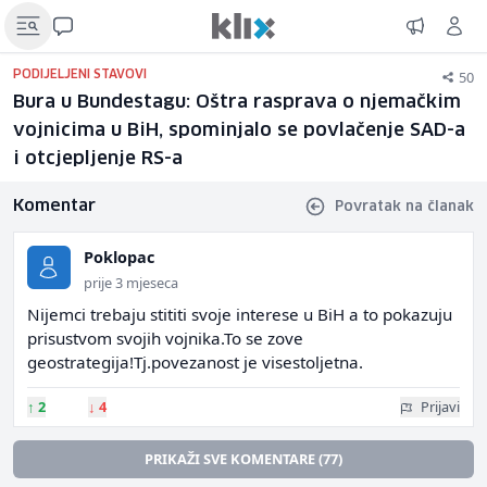
50
PODIJELJENI STAVOVI
Bura u Bundestagu: Oštra rasprava o njemačkim
vojnicima u BiH, spominjalo se povlačenje SAD-a
i otcjepljenje RS-a
Komentar
Povratak na članak
Poklopac
prije 3 mjeseca
Nijemci trebaju stititi svoje interese u BiH a to pokazuju
prisustvom svojih vojnika.To se zove
geostrategija!Tj.povezanost je visestoljetna.
↑
2
↓
4
Prijavi
PRIKAŽI SVE KOMENTARE (77)