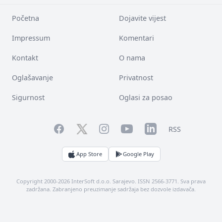
Početna
Dojavite vijest
Impressum
Komentari
Kontakt
O nama
Oglašavanje
Privatnost
Sigurnost
Oglasi za posao
Facebook
YouTube
LinkedIn
Twitter
Instagram
RSS
App Store
Google Play
Copyright 2000-2026 InterSoft d.o.o. Sarajevo. ISSN 2566-3771. Sva prava
zadržana. Zabranjeno preuzimanje sadržaja bez dozvole izdavača.