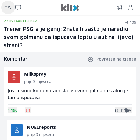
109
ZAUSTAVIO OLISEA
Trener PSG-a je genij: Znate li zašto je naredio
svom golmanu da ispucava loptu u aut na lijevoj
strani?
Komentar
Povratak na članak
Milkspray
prije 3 mjeseca
Jos ja sinoc komentiram sta je ovom golmanu stalno je
tamo ispucava
↑
196
↓
1
Prijavi
NOELreports
prije 3 mjeseca