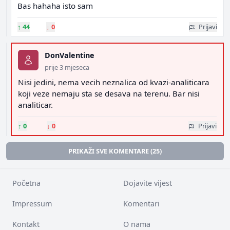
Bas hahaha isto sam
↑
44
↓
0
Prijavi
DonValentine
prije 3 mjeseca
Nisi jedini, nema vecih neznalica od kvazi-analiticara
koji veze nemaju sta se desava na terenu. Bar nisi
analiticar.
↑
0
↓
0
Prijavi
PRIKAŽI SVE KOMENTARE (25)
Početna
Dojavite vijest
Impressum
Komentari
Kontakt
O nama