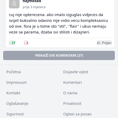
hajmosad
prije 3 mjeseca
cuj nije opterecena. ako imalo izguglas vidjeces da
svijet bukvalno odavno nije vidio vecu kompleksasicu
od ove. fora je u tome sto "stil", "flair" i ukus nemaju
veze sa parama, dzaba svi stilisti i dizajneri.
↑
27
↓
2
Prijavi
PRIKAŽI SVE KOMENTARE (27)
Početna
Dojavite vijest
Impressum
Komentari
Kontakt
O nama
Oglašavanje
Privatnost
Sigurnost
Oglasi za posao