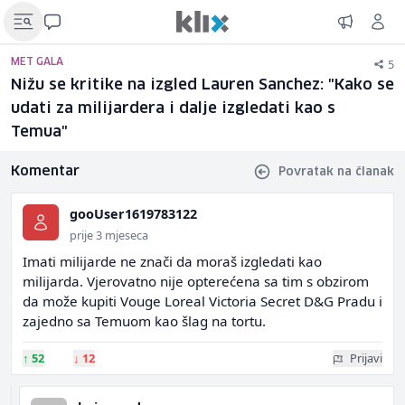
5
MET GALA
Nižu se kritike na izgled Lauren Sanchez: "Kako se
udati za milijardera i dalje izgledati kao s
Temua"
Komentar
Povratak na članak
gooUser1619783122
prije 3 mjeseca
Imati milijarde ne znači da moraš izgledati kao
milijarda. Vjerovatno nije opterećena sa tim s obzirom
da može kupiti Vouge Loreal Victoria Secret D&G Pradu i
zajedno sa Temuom kao šlag na tortu.
↑
52
↓
12
Prijavi