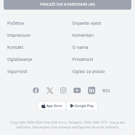
PRIKAŽI SVE KOMENTARE (40)
Početna
Dojavite vijest
Impressum
Komentari
Kontakt
O nama
Oglašavanje
Privatnost
Sigurnost
Oglasi za posao
Facebook
YouTube
LinkedIn
Twitter
Instagram
RSS
App Store
Google Play
Copyright 2000-2026 InterSoft d.o.o. Sarajevo. ISSN 2566-3771. Sva prava
zadržana. Zabranjeno preuzimanje sadržaja bez dozvole izdavača.