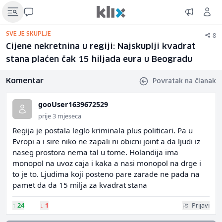
8
SVE JE SKUPLJE
Cijene nekretnina u regiji: Najskuplji kvadrat
stana plaćen čak 15 hiljada eura u Beogradu
Komentar
Povratak na članak
gooUser1639672529
prije 3 mjeseca
Regija je postala leglo kriminala plus politicari. Pa u
Evropi a i sire niko ne zapali ni obicni joint a da ljudi iz
naseg prostora nema tal u tome. Holandija ima
monopol na uvoz caja i kaka a nasi monopol na drge i
to je to. Ljudima koji posteno pare zarade ne pada na
pamet da da 15 milja za kvadrat stana
↑
24
↓
1
Prijavi