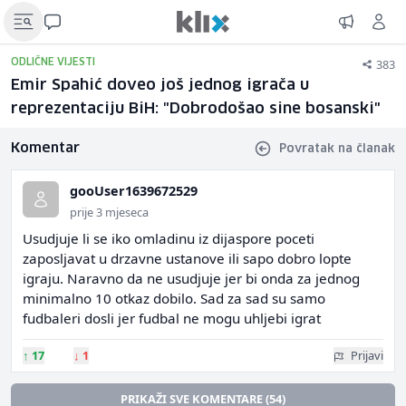
383
ODLIČNE VIJESTI
Emir Spahić doveo još jednog igrača u
reprezentaciju BiH: "Dobrodošao sine bosanski"
Komentar
Povratak na članak
gooUser1639672529
prije 3 mjeseca
Usudjuje li se iko omladinu iz dijaspore poceti
zaposljavat u drzavne ustanove ili sapo dobro lopte
igraju. Naravno da ne usudjuje jer bi onda za jednog
minimalno 10 otkaz dobilo. Sad za sad su samo
fudbaleri dosli jer fudbal ne mogu uhljebi igrat
↑
17
↓
1
Prijavi
PRIKAŽI SVE KOMENTARE (54)