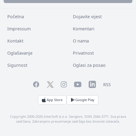
Početna
Dojavite vijest
Impressum
Komentari
Kontakt
O nama
Oglašavanje
Privatnost
Sigurnost
Oglasi za posao
Facebook
YouTube
LinkedIn
Twitter
Instagram
RSS
App Store
Google Play
Copyright 2000-2026 InterSoft d.o.o. Sarajevo. ISSN 2566-3771. Sva prava
zadržana. Zabranjeno preuzimanje sadržaja bez dozvole izdavača.