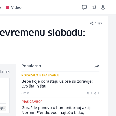
o
Video
197
rijevremenu slobodu:
Popularno
članak
POKAZALO ISTRAŽIVANJE
Bebe koje odrastaju uz pse su zdravije:
Evo šta ih štiti
8min
1
1
"NAŠ GAMBO"
Goražde ponovo u humanitarnoj akciji:
ijavi
Nermin Efendić vodi najtežu bitku,