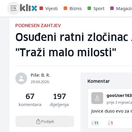
Vijesti
Biznis
Sport
Magazi
PODNESEN ZAHTJEV
Osuđeni ratni zločinac
"Traži malo milosti"
Piše: B. R.
29.04.2026.
Komentar
gooUser163
67
197
prije 3 mjesec
komentara
dijeljenja
Jovice duso evo za 
Podijeli
↑
11
↓
1