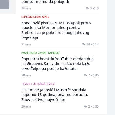
pomozimo mu da pobijedi
16min
0
0
DIPLOMATSKI APEL
Konaković pisao UN-u: Postupak protiv
uposlenika Memorijalnog centra
Srebrenica je pokrenut zbog njihovog
izvještaja
21min
14
14
IVAN RADO ZVANI TAPIRLO
Popularni hrvatski YouTuber gledao duel
na Grbavici: Sad vidim zašto neki kažu
prvo Željo, pa poslije kažu tata
28min
7
86
"SVIJET JE SADA TVOJ"
Sin Emine Jahović i Mustafe Sandala
napunio 18 godina, ona mu poručila:
Zauvijek tvoj najveći fan
29min
2
65