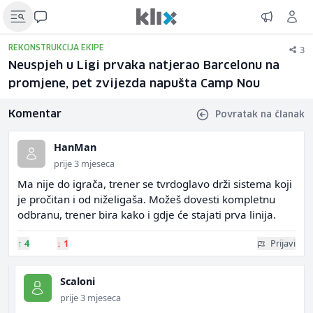
3
REKONSTRUKCIJA EKIPE
Neuspjeh u Ligi prvaka natjerao Barcelonu na
promjene, pet zvijezda napušta Camp Nou
Komentar
Povratak na članak
HanMan
prije 3 mjeseca
Ma nije do igrača, trener se tvrdoglavo drži sistema koji
je pročitan i od niželigaša. Možeš dovesti kompletnu
odbranu, trener bira kako i gdje će stajati prva linija.
↑
4
↓
1
Prijavi
Scaloni
prije 3 mjeseca