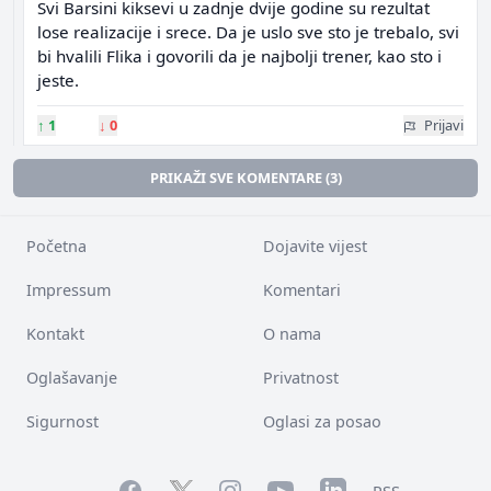
Svi Barsini kiksevi u zadnje dvije godine su rezultat
lose realizacije i srece. Da je uslo sve sto je trebalo, svi
bi hvalili Flika i govorili da je najbolji trener, kao sto i
jeste.
↑
1
↓
0
Prijavi
PRIKAŽI SVE KOMENTARE (3)
Početna
Dojavite vijest
Impressum
Komentari
Kontakt
O nama
Oglašavanje
Privatnost
Sigurnost
Oglasi za posao
Facebook
YouTube
LinkedIn
Twitter
Instagram