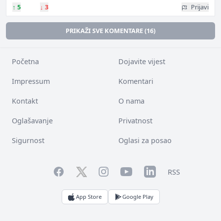
↑
5
↓
3
Prijavi
PRIKAŽI SVE KOMENTARE (16)
Početna
Dojavite vijest
Impressum
Komentari
Kontakt
O nama
Oglašavanje
Privatnost
Sigurnost
Oglasi za posao
Facebook
YouTube
LinkedIn
Twitter
Instagram
RSS
App Store
Google Play