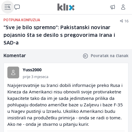
16
POTPUNA KONFUZIJA
"Sve je bilo spremno": Pakistanski novinar
pojasnio šta se desilo s pregovorima Irana i
SAD-a
Komentar
Povratak na članak
Yuss2000
prije 3 mjeseca
Najvjerovatnije su Iranci dobili informacije preko Rusa i
Kineza da Amerikanci nisu obnovili svoje protivraketne
kapacitete tako da im je sada jedinstvena prilika da
pohlupaju dodatno američke baze u Zaljevu i baze F-35
u Nagev pustinji u Izraelu. Ukoliko Amerikanci budu
insistirali na produžetku primirja - onda se radi o tome.
Ako ne - onda je stvarno u pitanju kurir.