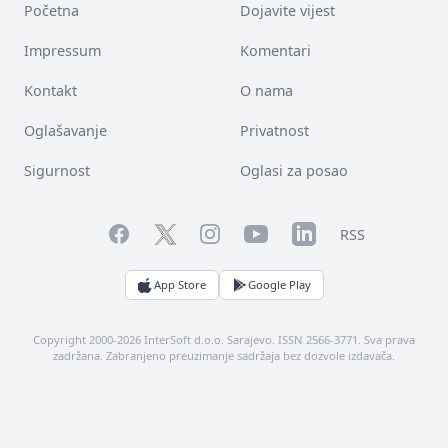
Početna
Dojavite vijest
Impressum
Komentari
Kontakt
O nama
Oglašavanje
Privatnost
Sigurnost
Oglasi za posao
Facebook
YouTube
LinkedIn
Twitter
Instagram
RSS
App Store
Google Play
Copyright 2000-2026 InterSoft d.o.o. Sarajevo. ISSN 2566-3771. Sva prava
zadržana. Zabranjeno preuzimanje sadržaja bez dozvole izdavača.