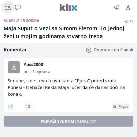
33
MLAĐI JE 19 GODINA
Maja Šuput o vezi sa Šimom Elezom: To jednoj
ženi u mojim godinama stvarno treba
Komentar
Povratak na članak
Yuss2000
prije 3 mjeseca
Šimune, sine - evo ti ova kanta "Pjura" pored vrata.
Ponesi - trebaće! Rekla Maja jučer da će danas doći na
konak.
↑
1
↓
2
Prijavi
PRIKAŽI SVE KOMENTARE (17)