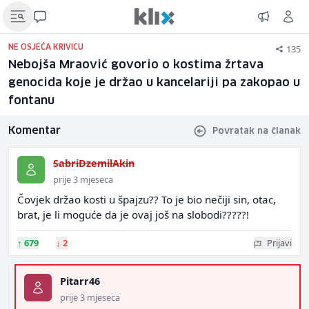
135
NE OSJEĆA KRIVICU
Nebojša Mraović govorio o kostima žrtava
genocida koje je držao u kancelariji pa zakopao u
fontanu
Komentar
Povratak na članak
SabriDzemilAkin
prije 3 mjeseca
Čovjek držao kosti u špajzu?? To je bio nečiji sin, otac,
brat, je li moguće da je ovaj još na slobodi?????!
↑
679
↓
2
Prijavi
Pitarr46
prije 3 mjeseca