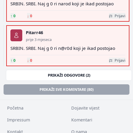
SRBIN. SRBI. Naj g 0 ri narod koji je ikad postojao
↑
0
↓
0
Prijavi
Pitarr46
prije 3 mjeseca
SRBIN. SRBI. Naj g 0 ri n@r0d koji je ikad postojao
↑
0
↓
0
Prijavi
PRIKAŽI ODGOVORE (2)
PRIKAŽI SVE KOMENTARE (80)
Početna
Dojavite vijest
Impressum
Komentari
Kontakt
O nama