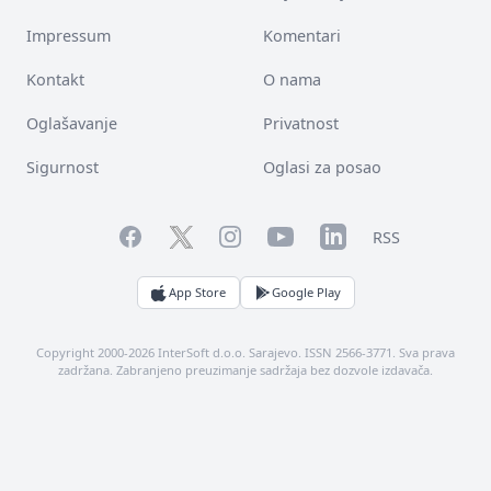
Impressum
Komentari
Kontakt
O nama
Oglašavanje
Privatnost
Sigurnost
Oglasi za posao
Facebook
YouTube
LinkedIn
Twitter
Instagram
RSS
App Store
Google Play
Copyright 2000-2026 InterSoft d.o.o. Sarajevo. ISSN 2566-3771. Sva prava
zadržana. Zabranjeno preuzimanje sadržaja bez dozvole izdavača.