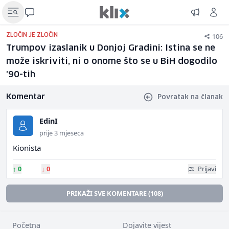
106
ZLOČIN JE ZLOČIN
Trumpov izaslanik u Donjoj Gradini: Istina se ne
može iskriviti, ni o onome što se u BiH dogodilo
'90-tih
Komentar
Povratak na članak
EdinI
prije 3 mjeseca
Kionista
↑
0
↓
0
Prijavi
PRIKAŽI SVE KOMENTARE (108)
Početna
Dojavite vijest