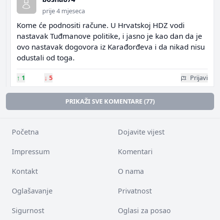
prije 4 mjeseca
Kome će podnositi račune. U Hrvatskoj HDZ vodi
nastavak Tuđmanove politike, i jasno je kao dan da je
ovo nastavak dogovora iz Karađorđeva i da nikad nisu
odustali od toga.
↑
1
↓
5
Prijavi
PRIKAŽI SVE KOMENTARE (77)
Početna
Dojavite vijest
Impressum
Komentari
Kontakt
O nama
Oglašavanje
Privatnost
Sigurnost
Oglasi za posao