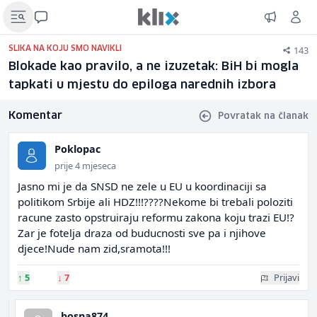
143
SLIKA NA KOJU SMO NAVIKLI
Blokade kao pravilo, a ne izuzetak: BiH bi mogla
tapkati u mjestu do epiloga narednih izbora
Komentar
Povratak na članak
Poklopac
prije 4 mjeseca
Jasno mi je da SNSD ne zele u EU u koordinaciji sa
politikom Srbije ali HDZ!!!????Nekome bi trebali poloziti
racune zasto opstruiraju reformu zakona koju trazi EU!?
Zar je fotelja draza od buducnosti sve pa i njihove
djece!Nude nam zid,sramota!!!
↑
5
↓
7
Prijavi
bosna874