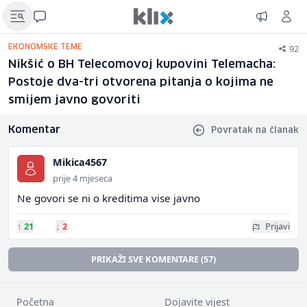
92
EKONOMSKE TEME
Nikšić o BH Telecomovoj kupovini Telemacha:
Postoje dva-tri otvorena pitanja o kojima ne
smijem javno govoriti
Komentar
Povratak na članak
Mikica4567
prije 4 mjeseca
Ne govori se ni o kreditima vise javno
↑
21
↓
2
Prijavi
PRIKAŽI SVE KOMENTARE (57)
Početna
Dojavite vijest