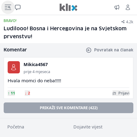
4.2k
BRAVO!
Ludilooo! Bosna i Hercegovina je na Svjetskom
prvenstvu!
Komentar
Povratak na članak
Mikica4567
prije 4 mjeseca
Hvala momci do neba!!!!!
↑
11
↓
2
Prijavi
PRIKAŽI SVE KOMENTARE (422)
Početna
Dojavite vijest