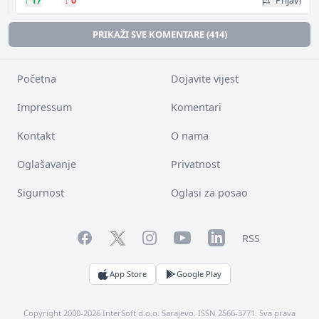
↑
17
↓
0
Prijavi
PRIKAŽI SVE KOMENTARE (414)
Početna
Dojavite vijest
Impressum
Komentari
Kontakt
O nama
Oglašavanje
Privatnost
Sigurnost
Oglasi za posao
Facebook
YouTube
LinkedIn
Twitter
Instagram
RSS
App Store
Google Play
Copyright 2000-2026 InterSoft d.o.o. Sarajevo. ISSN 2566-3771. Sva prava