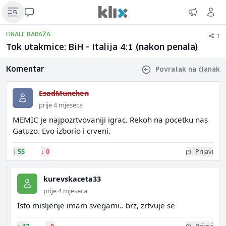
1
FINALE BARAŽA
Tok utakmice: BiH - Italija 4:1 (nakon penala)
Komentar
Povratak na članak
EsadMunchen
prije 4 mjeseca
MEMIC je najpozrtvovaniji igrac. Rekoh na pocetku nas
Gatuzo. Evo izborio i crveni.
↑
55
↓
0
Prijavi
kurevskaceta33
prije 4 mjeseca
Isto misljenje imam svegami.. brz, zrtvuje se