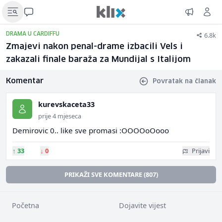
6.8k
DRAMA U CARDIFFU
Zmajevi nakon penal-drame izbacili Vels i
zakazali finale baraža za Mundijal s Italijom
Komentar
Povratak na članak
kurevskaceta33
prije 4 mjeseca
Demirovic 0.. like sve promasi :OOOOoOooo
↑
33
↓
0
Prijavi
PRIKAŽI SVE KOMENTARE (807)
Početna
Dojavite vijest