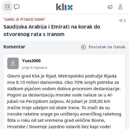
0
"SAMO JE PITANJE DANA"
Saudijska Arabija i Emirati na korak do
otvorenog rata s Iranom
Komentar
Povratak na članak
Yuss2000
prije 4 mjeseca
Glavni grad KSA je Rijad. Metropolsko područje Rijada
ima 8.10 milion stanovnika. Oko 70% svojih potreba za
slatkom pijaćom vodom dobiva procesom deslanizacije.
Pogoni za deslanizaciju morske vode nalaze se u Al-
Jubali na Perzijskom zaljevu. Al-Jubail je 208,00 km
zračne linije udaljen od obale Irana. To znači da su
iranske raketne snage po uništenju američkog raketnog
štita u roku od sat vremena grad veličine Bosne,
Hrvatske i Slovenije zajedno ostaviti bez kapi vode!