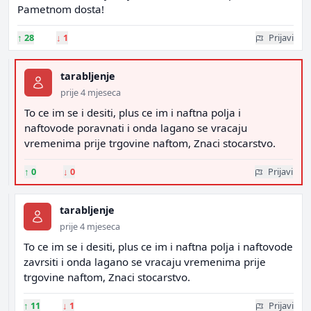
Pametnom dosta!
↑
28
↓
1
Prijavi
tarabljenje
prije 4 mjeseca
To ce im se i desiti, plus ce im i naftna polja i
naftovode poravnati i onda lagano se vracaju
vremenima prije trgovine naftom, Znaci stocarstvo.
↑
0
↓
0
Prijavi
tarabljenje
prije 4 mjeseca
To ce im se i desiti, plus ce im i naftna polja i naftovode
zavrsiti i onda lagano se vracaju vremenima prije
trgovine naftom, Znaci stocarstvo.
↑
11
↓
1
Prijavi