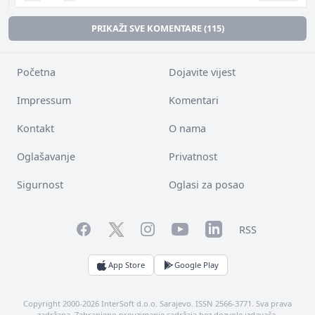
PRIKAŽI SVE KOMENTARE (115)
Početna
Dojavite vijest
Impressum
Komentari
Kontakt
O nama
Oglašavanje
Privatnost
Sigurnost
Oglasi za posao
Facebook
YouTube
LinkedIn
Twitter
Instagram
RSS
App Store
Google Play
Copyright 2000-2026 InterSoft d.o.o. Sarajevo. ISSN 2566-3771. Sva prava
zadržana. Zabranjeno preuzimanje sadržaja bez dozvole izdavača.