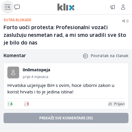
0
SUTRA BLOKADE
Forto uoči protesta: Profesionalni vozači
zaslužuju nesmetan rad, a mi smo uradili sve što
je bilo do nas
Komentar
Povratak na članak
0n0matopeja
prije 4 mjeseca
Hrvatska ucjenjuje BiH s ovim, hoce izborni zakon u
korist hrvats i to je jedina istina!
↑
4
↓
5
Prijavi
PRIKAŽI SVE KOMENTARE (55)