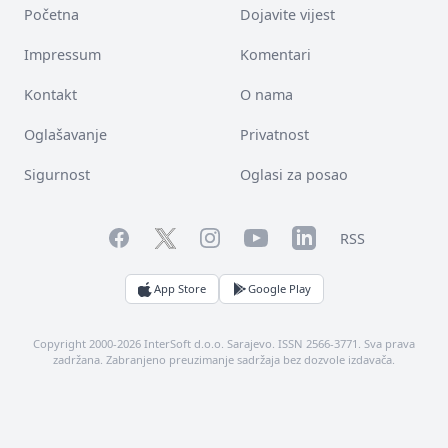
Početna
Dojavite vijest
Impressum
Komentari
Kontakt
O nama
Oglašavanje
Privatnost
Sigurnost
Oglasi za posao
Facebook
YouTube
LinkedIn
Twitter
Instagram
RSS
App Store
Google Play
Copyright 2000-2026 InterSoft d.o.o. Sarajevo. ISSN 2566-3771. Sva prava
zadržana. Zabranjeno preuzimanje sadržaja bez dozvole izdavača.