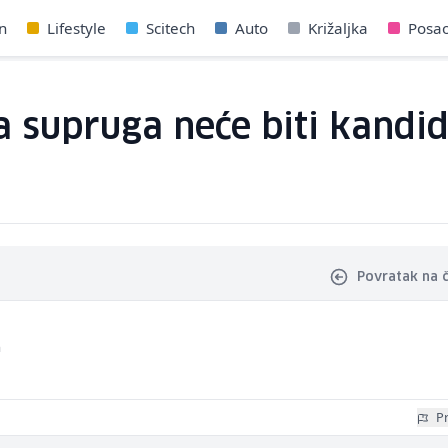
n
Lifestyle
Scitech
Auto
Križaljka
Posa
a supruga neće biti kandid
Povratak na 
a
Pr