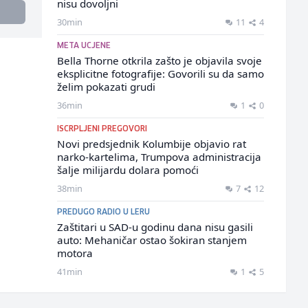
nisu dovoljni
30min
11
4
META UCJENE
Bella Thorne otkrila zašto je objavila svoje
eksplicitne fotografije: Govorili su da samo
želim pokazati grudi
36min
1
0
ISCRPLJENI PREGOVORI
Novi predsjednik Kolumbije objavio rat
narko-kartelima, Trumpova administracija
šalje milijardu dolara pomoći
38min
7
12
PREDUGO RADIO U LERU
Zaštitari u SAD-u godinu dana nisu gasili
auto: Mehaničar ostao šokiran stanjem
motora
41min
1
5