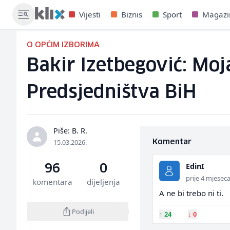
Vijesti
Biznis
Sport
Magazi
O OPĆIM IZBORIMA
Bakir Izetbegović: Moj
Predsjedništva BiH
Piše: B. R.
15.03.2026.
Komentar
EdinI
96
0
prije 4 mjesec
komentara
dijeljenja
A ne bi trebo ni ti.
Podijeli
↑
24
↓
0