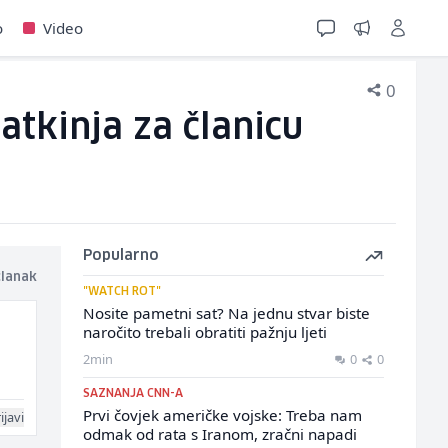
o
Video
0
atkinja za članicu
Popularno
članak
"WATCH ROT"
Nosite pametni sat? Na jednu stvar biste
naročito trebali obratiti pažnju ljeti
2min
0
0
SAZNANJA CNN-A
Prvi čovjek američke vojske: Treba nam
ijavi
odmak od rata s Iranom, zračni napadi