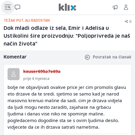
0
TEŽAK PUT, ALI RADOSTAN
Dok mladi odlaze iz sela, Emir i Adelisa u
Ustikolini šire proizvodnju: "Poljoprivreda je naš
način života"
Komentar
Povratak na članak
kxuser695a7e69a
prije 4 mjeseca
bolje ne objavljivati ovakve price jer cim promolis glavu
eto drzave da te sredi. sjetimo se samo kad je narod
masovno krenuo maline da sadi. cim je drzava vidjela
da ljudi mogu nesto zaraditi, zajahase na grbacu
ljudima i danas vise niko ne spominje maline.
pogledacemo dogodine sta se s ovim ljudima desilo.
vidjecete da ce ih drzava satrati nametima.