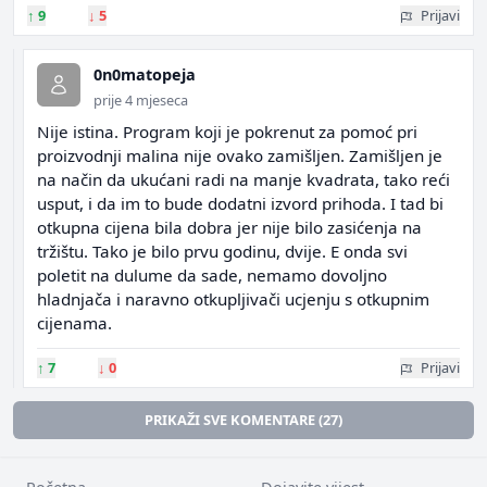
↑
9
↓
5
Prijavi
0n0matopeja
prije 4 mjeseca
Nije istina. Program koji je pokrenut za pomoć pri
proizvodnji malina nije ovako zamišljen. Zamišljen je
na način da ukućani radi na manje kvadrata, tako reći
usput, i da im to bude dodatni izvord prihoda. I tad bi
otkupna cijena bila dobra jer nije bilo zasićenja na
tržištu. Tako je bilo prvu godinu, dvije. E onda svi
poletit na dulume da sade, nemamo dovoljno
hladnjača i naravno otkupljivači ucjenju s otkupnim
cijenama.
↑
7
↓
0
Prijavi
PRIKAŽI SVE KOMENTARE (27)