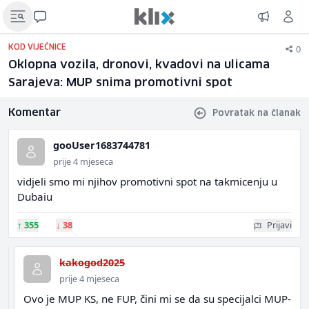
0
KOD VIJEĆNICE
Oklopna vozila, dronovi, kvadovi na ulicama
Sarajeva: MUP snima promotivni spot
Komentar
Povratak na članak
gooUser1683744781
prije 4 mjeseca
vidjeli smo mi njihov promotivni spot na takmicenju u
Dubaiu
↑
355
↓
38
Prijavi
kakogod2025
prije 4 mjeseca
Ovo je MUP KS, ne FUP, čini mi se da su specijalci MUP-