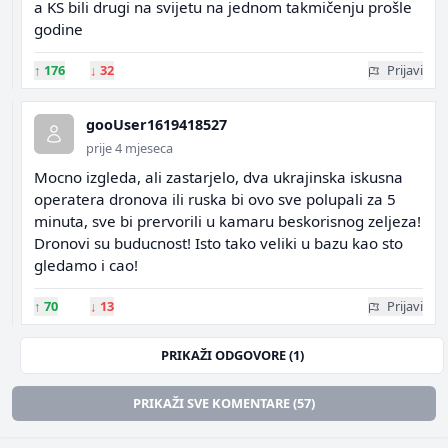
a KS bili drugi na svijetu na jednom takmičenju prošle
godine
↑
176
↓
32
Prijavi
gooUser1619418527
prije 4 mjeseca
Mocno izgleda, ali zastarjelo, dva ukrajinska iskusna
operatera dronova ili ruska bi ovo sve polupali za 5
minuta, sve bi prervorili u kamaru beskorisnog zeljeza!
Dronovi su buducnost! Isto tako veliki u bazu kao sto
gledamo i cao!
↑
70
↓
13
Prijavi
PRIKAŽI ODGOVORE (1)
PRIKAŽI SVE KOMENTARE (57)