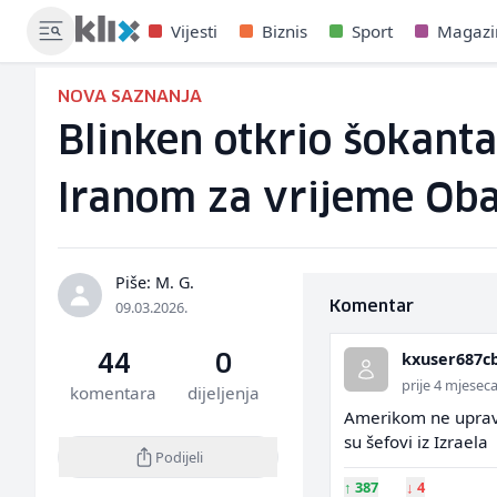
Vijesti
Biznis
Sport
Magazi
NOVA SAZNANJA
Blinken otkrio šokanta
Iranom za vrijeme Obam
Piše: M. G.
09.03.2026.
Komentar
kxuser687c
44
0
prije 4 mjesec
komentara
dijeljenja
Amerikom ne upravlj
su šefovi iz Izraela
Podijeli
↑
387
↓
4