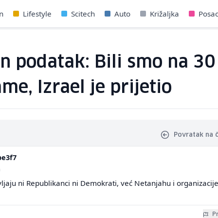
n
Lifestyle
Scitech
Auto
Križaljka
Posa
n podatak: Bili smo na 30
e, Izrael je prijetio
Povratak na 
be3f7
a
aju ni Republikanci ni Demokrati, već Netanjahu i organizacije 
Pr