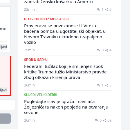
zaigrati žensku košarku u Americi
22min
1
0
POTVRĐENO IZ MUP-A SBK
Provjerava se povezanost: U Vitezu
amo
bačena bomba u ugostiteljski objekat, u
Novom Travniku ukradeno i zapaljeno
vozilo
ijavi
25min
0
4
SPOR U SAD-U
Federalni tužilac koji je smijenjen zbok
kritike Trumpa tužio Ministarstvo pravde
zbog otkaza i kršenja prava
26min
1
3
ijavi
SLIJEDI VELIKI DERBI
Pogledajte slavlje igrača i navijača
Željezničara nakon pobjede na otvaranju
sezone
26min
6
69