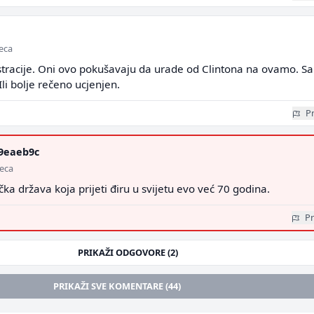
seca
stracije. Oni ovo pokušavaju da urade od Clintona na ovamo. S
Ili bolje rečeno ucjenjen.
Pr
9eaeb9c
seca
ička država koja prijeti điru u svijetu evo već 70 godina.
Pr
PRIKAŽI ODGOVORE (2)
PRIKAŽI SVE KOMENTARE (44)