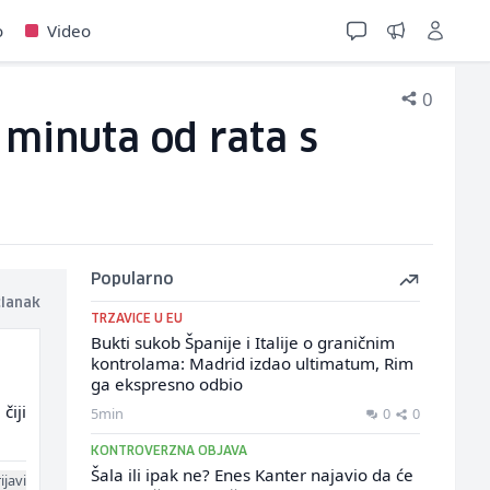
o
Video
0
 minuta od rata s
Popularno
članak
TRZAVICE U EU
Bukti sukob Španije i Italije o graničnim
kontrolama: Madrid izdao ultimatum, Rim
ga ekspresno odbio
čiji
5min
0
0
KONTROVERZNA OBJAVA
Šala ili ipak ne? Enes Kanter najavio da će
ijavi