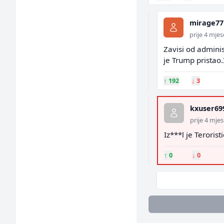
mirage77
prije 4 mje
Zavisi od admini
je Trump pristao.
↑
192
↓
3
kxuser69
prije 4 mje
Iz***l je Terorist
↑
0
↓
0