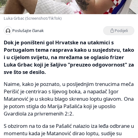
Luka Grbac (Screenshot/TikTok)
Podijeli
Poslušajte članak
Dok je poništeni gol Hrvatske na utakmici s
Portugalom tema rasprava kako u susjedstvu, tako
i u cijelom svijetu, na mrežama se oglasio frizer
Luka Grbac koji je šaljivo "preuzeo odgovornost" za
sve što se desilo.
Naime, kako je poznato, u posljednjim trenucima meča
Perišić je centrirao s lijevog boka, a napadač Igor
Matanović je u skoku blago skrenuo loptu glavom. Ona
je potom stigla do Marija Pašalića koji je uposlio
Gvardiola za privremenih 2:2.
S obzirom na to da se Pašalić nalazio iza leđa odbrane u
momentu kada je Matanović dirao loptu, sudije su