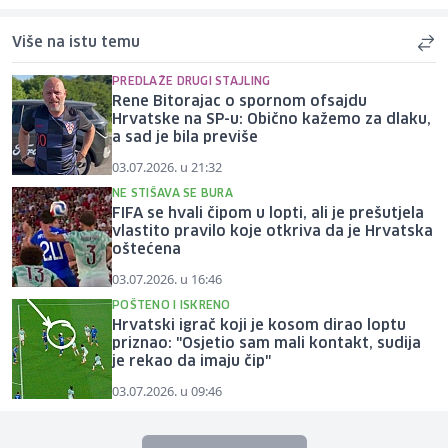
Više na istu temu
PREDLAŽE DRUGI STAJLING
Rene Bitorajac o spornom ofsajdu
Hrvatske na SP-u: Obično kažemo za dlaku,
a sad je bila previše
03.07.2026. u 21:32
NE STIŠAVA SE BURA
FIFA se hvali čipom u lopti, ali je prešutjela
vlastito pravilo koje otkriva da je Hrvatska
oštećena
03.07.2026. u 16:46
POŠTENO I ISKRENO
Hrvatski igrač koji je kosom dirao loptu
priznao: "Osjetio sam mali kontakt, sudija
je rekao da imaju čip"
03.07.2026. u 09:46