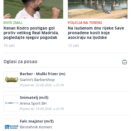
BIVŠI ZMAJ
POLICIJA NA TERENU
Kenan Kodro postigao gol
Na isušenom dnu rijeke Save
protiv velikog Real Madrida,
pronađene kosti koje
pogledajte njegov pogodak
asociraju na ljudske
10 sati
12 sati
Oglasi za posao
Barber - Muški frizer (m)
Gianni’s Barbershop
Prijava do: 23.08.2026. u 23:59
Snimatelj (m/ž)
Arena Sport BH
Prijava do: 14.08.2026. u 23:59
Falc majstor (m/ž)
Birotehnik Komerc