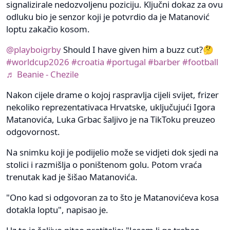
signalizirale nedozvoljenu poziciju. Ključni dokaz za ovu
odluku bio je senzor koji je potvrdio da je Matanović
loptu zakačio kosom.
@playboigrby
Should I have given him a buzz cut?🤔
#worldcup2026
#croatia
#portugal
#barber
#football
♬ Beanie - Chezile
Nakon cijele drame o kojoj raspravlja cijeli svijet, frizer
nekoliko reprezentativaca Hrvatske, uključujući Igora
Matanovića, Luka Grbac šaljivo je na TikToku preuzeo
odgovornost.
Na snimku koji je podijelio može se vidjeti dok sjedi na
stolici i razmišlja o poništenom golu. Potom vraća
trenutak kad je šišao Matanovića.
"Ono kad si odgovoran za to što je Matanovićeva kosa
dotakla loptu", napisao je.