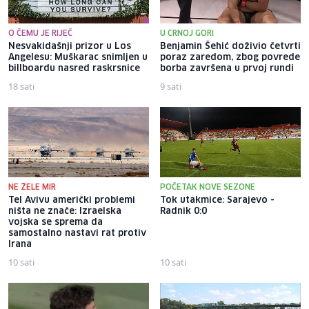
O ČEMU JE RIJEČ
U CRNOJ GORI
Nesvakidašnji prizor u Los
Benjamin Šehić doživio četvrti
Angelesu: Muškarac snimljen u
poraz zaredom, zbog povrede
billboardu nasred raskrsnice
borba završena u prvoj rundi
18 sati
9 sati
NE ŽELE MIR
POČETAK NOVE SEZONE
Tel Avivu američki problemi
Tok utakmice: Sarajevo -
ništa ne znače: Izraelska
Radnik 0:0
vojska se sprema da
samostalno nastavi rat protiv
Irana
10 sati
10 sati