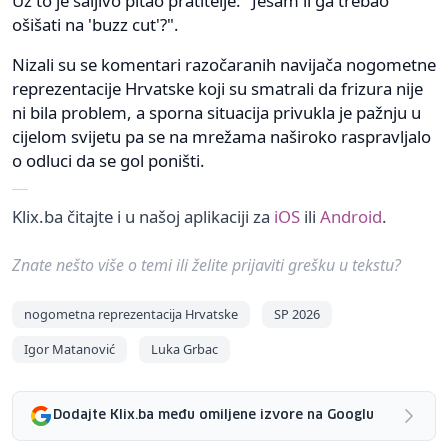
Uz to je šaljivo pitao pratitelje: "Jesam li ga trebao
ošišati na 'buzz cut'?".
Nizali su se komentari razočaranih navijača nogometne
reprezentacije Hrvatske koji su smatrali da frizura nije
ni bila problem, a sporna situacija privukla je pažnju u
cijelom svijetu pa se na mrežama naširoko raspravljalo
o odluci da se gol poništi.
Klix.ba čitajte i u našoj aplikaciji za
iOS
ili
Android
.
Znate nešto više o temi ili želite prijaviti grešku u tekstu?
nogometna reprezentacija Hrvatske
SP 2026
Igor Matanović
Luka Grbac
Dodajte Klix.ba među omiljene izvore na Googlu