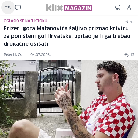
12
OGLASIO SE NA TIKTOKU
Frizer Igora Matanovića šaljivo priznao krivicu
za poništeni gol Hrvatske, upitao je li ga trebao
drugačije ošišati
Piše: N. O.
|
04.07.2026.
13