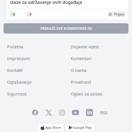
staze za održavanje ovih događaja
↑
6
↓
0
Prijavi
PRIKAŽI SVE KOMENTARE (9)
Početna
Dojavite vijest
Impressum
Komentari
Kontakt
O nama
Oglašavanje
Privatnost
Sigurnost
Oglasi za posao
Facebook
YouTube
LinkedIn
Twitter
Instagram
RSS
App Store
Google Play