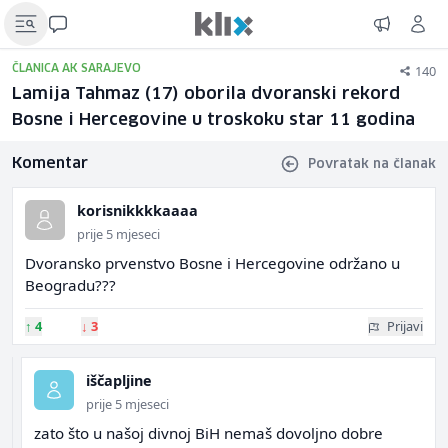
140
ČLANICA AK SARAJEVO
Lamija Tahmaz (17) oborila dvoranski rekord
Bosne i Hercegovine u troskoku star 11 godina
Komentar
Povratak na članak
korisnikkkkaaaa
prije 5 mjeseci
Dvoransko prvenstvo Bosne i Hercegovine održano u
Beogradu???
↑
4
↓
3
Prijavi
iščapljine
prije 5 mjeseci
zato što u našoj divnoj BiH nemaš dovoljno dobre