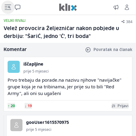
384
VELIKI RIVALI
Velež provocira Željezničar nakon pobjede u
derbiju: "ŠariĆ, jedno 'Ć', tri boda"
Komentar
Povratak na članak
iščapljine
prije 5 mjeseci
Prvo trebaju da porade.na nazivu njihove "navijačke"
grupe koja je na tribinama, jer prije su to bili "Red
Army", ali oni su ugašeni
↑
20
↓
19
Prijavi
gooUser1615570975
prije 5 mjeseci