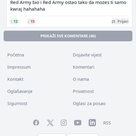
Red Army bio i Red Army ostao tako da mozes ti samo
kwraj hahahaha
↑
12
↓
15
Prijavi
PRIKAŽI SVE KOMENTARE (46)
Početna
Dojavite vijest
Impressum
Komentari
Kontakt
O nama
Oglašavanje
Privatnost
Sigurnost
Oglasi za posao
Facebook
YouTube
LinkedIn
Twitter
Instagram
RSS