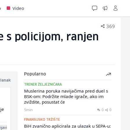
o
Video
369
e s policijom, ranjen
Popularno
članak
TRENER ŽELJEZNIČARA
Muslerina poruka navijačima pred duel s
BSK-om: Podržite mlade igrače, ako im
zviždite, posustat će
ije
5min
0
0
FINANSIJSKO TRŽIŠTE
BiH zvanično aplicirala za ulazak u SEPA-u:
ijavi