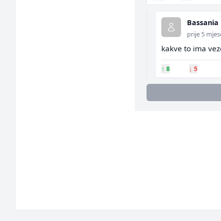
Bassania
prije 5 mjes
kakve to ima vez
↑
8
↓
5