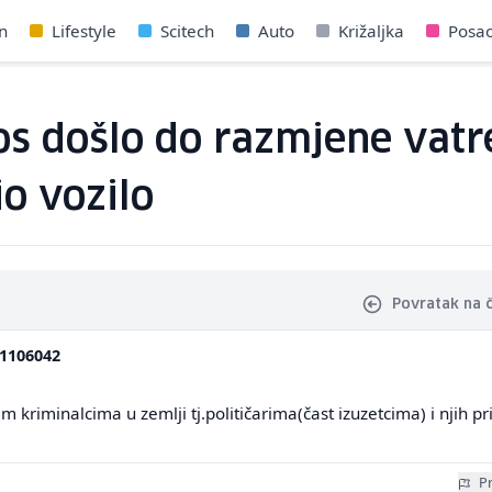
n
Lifestyle
Scitech
Auto
Križaljka
Posa
ros došlo do razmjene vatr
io vozilo
Povratak na 
1106042
ćim kriminalcima u zemlji tj.političarima(čast izuzetcima) i njih pr
Pr