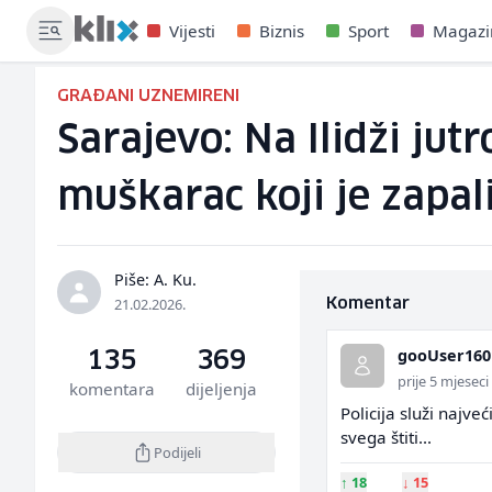
Vijesti
Biznis
Sport
Magazi
GRAĐANI UZNEMIRENI
Sarajevo: Na Ilidži jut
muškarac koji je zapal
Piše: A. Ku.
21.02.2026.
Komentar
gooUser160
135
369
prije 5 mjeseci
komentara
dijeljenja
Policija služi najve
svega štiti...
Podijeli
↑
18
↓
15