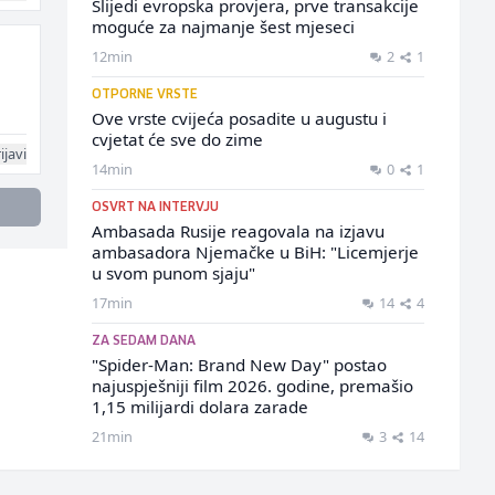
Slijedi evropska provjera, prve transakcije
moguće za najmanje šest mjeseci
12min
2
1
OTPORNE VRSTE
Ove vrste cvijeća posadite u augustu i
cvjetat će sve do zime
ijavi
14min
0
1
OSVRT NA INTERVJU
Ambasada Rusije reagovala na izjavu
ambasadora Njemačke u BiH: "Licemjerje
u svom punom sjaju"
17min
14
4
ZA SEDAM DANA
"Spider-Man: Brand New Day" postao
najuspješniji film 2026. godine, premašio
1,15 milijardi dolara zarade
21min
3
14