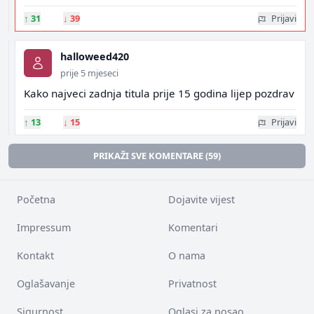
↑
31
↓
39
Prijavi
halloweed420
prije 5 mjeseci
Kako najveci zadnja titula prije 15 godina lijep pozdrav
↑
13
↓
15
Prijavi
PRIKAŽI SVE KOMENTARE (59)
Početna
Dojavite vijest
Impressum
Komentari
Kontakt
O nama
Oglašavanje
Privatnost
Sigurnost
Oglasi za posao