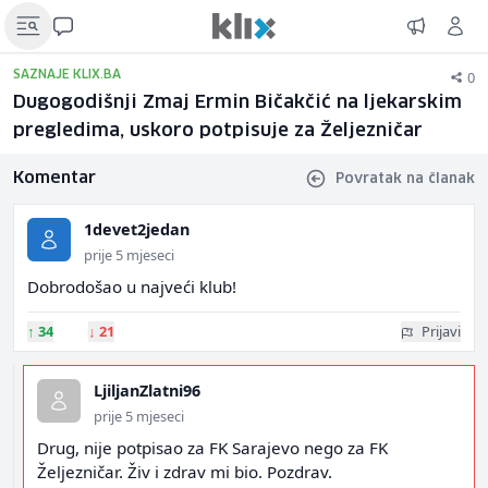
0
SAZNAJE KLIX.BA
Dugogodišnji Zmaj Ermin Bičakčić na ljekarskim
pregledima, uskoro potpisuje za Željezničar
Komentar
Povratak na članak
1devet2jedan
prije 5 mjeseci
Dobrodošao u najveći klub!
↑
34
↓
21
Prijavi
LjiljanZlatni96
prije 5 mjeseci
Drug, nije potpisao za FK Sarajevo nego za FK
Željezničar. Živ i zdrav mi bio. Pozdrav.