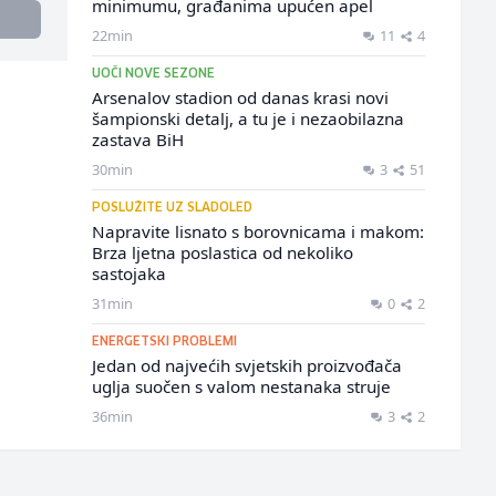
minimumu, građanima upućen apel
22min
11
4
UOČI NOVE SEZONE
Arsenalov stadion od danas krasi novi
šampionski detalj, a tu je i nezaobilazna
zastava BiH
30min
3
51
POSLUŽITE UZ SLADOLED
Napravite lisnato s borovnicama i makom:
Brza ljetna poslastica od nekoliko
sastojaka
31min
0
2
ENERGETSKI PROBLEMI
Jedan od najvećih svjetskih proizvođača
uglja suočen s valom nestanaka struje
36min
3
2