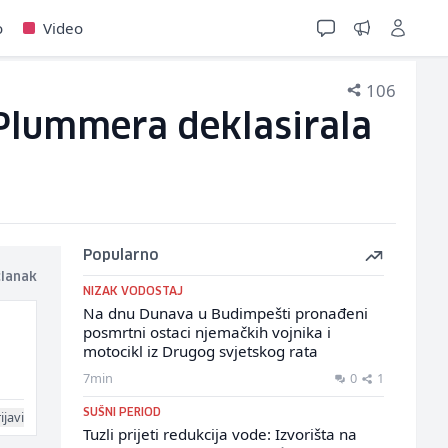
o
Video
106
 Plummera deklasirala
Popularno
članak
NIZAK VODOSTAJ
Na dnu Dunava u Budimpešti pronađeni
posmrtni ostaci njemačkih vojnika i
motocikl iz Drugog svjetskog rata
7min
0
1
SUŠNI PERIOD
ijavi
Tuzli prijeti redukcija vode: Izvorišta na