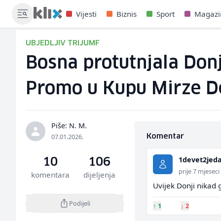
Vijesti
Biznis
Sport
Magazi
UBJEDLJIV TRIJUMF
Bosna protutnjala Don
Promo u Kupu Mirze De
Piše: N. M.
07.01.2026.
Komentar
1devet2jed
10
106
prije 7 mjeseci
komentara
dijeljenja
Uvijek Donji nikad 
Podijeli
↑
1
↓
2