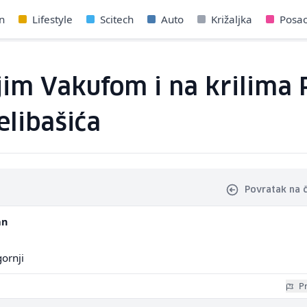
n
Lifestyle
Scitech
Auto
Križaljka
Posa
jim Vakufom i na krilima
libašića
Povratak na 
an
gornji
Pr