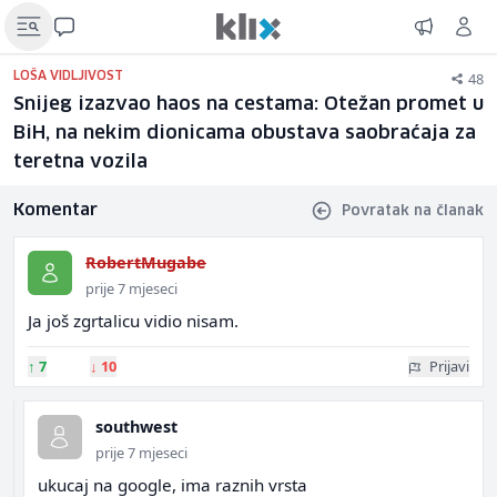
48
LOŠA VIDLJIVOST
Snijeg izazvao haos na cestama: Otežan promet u
BiH, na nekim dionicama obustava saobraćaja za
teretna vozila
Komentar
Povratak na članak
RobertMugabe
prije 7 mjeseci
Ja još zgrtalicu vidio nisam.
↑
7
↓
10
Prijavi
southwest
prije 7 mjeseci
ukucaj na google, ima raznih vrsta