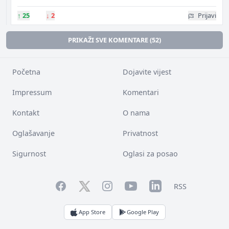
↑
25
↓
2
Prijavi
PRIKAŽI SVE KOMENTARE (52)
Početna
Dojavite vijest
Impressum
Komentari
Kontakt
O nama
Oglašavanje
Privatnost
Sigurnost
Oglasi za posao
Facebook
YouTube
LinkedIn
Twitter
Instagram
RSS
App Store
Google Play